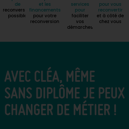
de
et les
services
pour vous
reconversion
financements
pour
reconvertir
possible
pour votre
faciliter
et à côté de
reconversion
vos
chez vous
démarches
AVEC CLÉA, MÊME
SANS DIPLÔME JE PEUX
CHANGER DE MÉTIER !