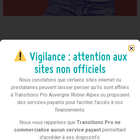
Un certificat qui a de la valeur !
Vigilance : attention aux
CléA,
c’est
un certificat officiel, reconnu par les
employeurs
de tous les secteurs et de toutes les
sites non officiels
régions. Il donnera plus de poids à votre candidature
Nous constatons que certains sites internet ou
pour prendre un nouveau poste, changer de métier ou
prestataires peuvent laisser penser qu’ils sont affiliés
débuter une formation.
à Transitions Pro Auvergne Rhône-Alpes ou proposent
des services payants pour faciliter l’accès à nos
financements.
Nous vous rappelons que
Transitions Pro ne
commercialise aucun service payant
permettant
d’accéder à ses dispositifs.