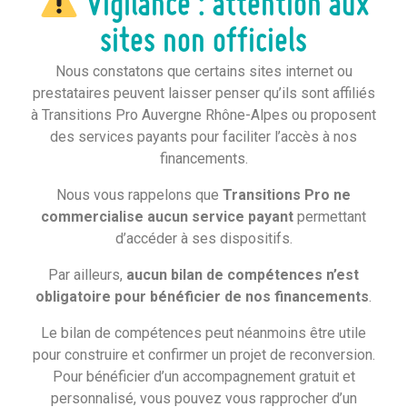
Vigilance : attention aux
sites non officiels
Nous constatons que certains sites internet ou
Vous êtes un organisme de formation
prestataires peuvent laisser penser qu’ils sont affiliés
à Transitions Pro Auvergne Rhône-Alpes ou proposent
Vos identifiants de connexion vous ont été
des services payants pour faciliter l’accès à nos
automatiquement adressés par mail.
financements.
Vous souhaitez modifier votre adresse mail de
Nous vous rappelons que
Transitions Pro ne
contact afin d’accéder à votre espace
commercialise aucun service payant
permettant
personnel et/ou de
d’accéder à ses dispositifs.
générer un nouveau mot de passe. Pour garantir
l’authenticité de votre demande, merci de bien
Par ailleurs,
aucun bilan de compétences n’est
vouloir nous
obligatoire pour bénéficier de nos financements
.
retourner ce formulaire dûment complété à
l’adresse mail suivante :
qualite@transitionspro-
Le bilan de compétences peut néanmoins être utile
ara.fr
pour construire et confirmer un projet de reconversion.
Pour bénéficier d’un accompagnement gratuit et
Je télécharge le formulaire
personnalisé, vous pouvez vous rapprocher d’un