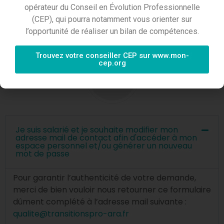
opérateur du Conseil en Évolution Professionnelle
(CEP), qui pourra notamment vous orienter sur
Vous êtes un employeur
l’opportunité de réaliser un bilan de compétences.
Trouvez votre conseiller CEP sur www.mon-
cep.org
FAQ
Je suis salarié et je souhaite modifier mon
adresse mail de contact afin d'accéder à mon
espace personnel et/ou générer un nouveau
mot de passe
Pour garantir l’authenticité de votre demande,
merci de bien vouloir nous retourner ce formulaire
dûment complété à l’adresse mail suivante :
qualite@transitionspro-ara.fr