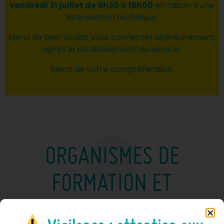
vendredi 31 juillet de 9h30 à 18h00
en raison d’une
intervention technique.
Merci de bien vouloir vous connecter ultérieurement,
après le rétablissement du service.
Merci de votre compréhension.
ORGANISMES DE
FORMATION ET
EMPLOYEURS