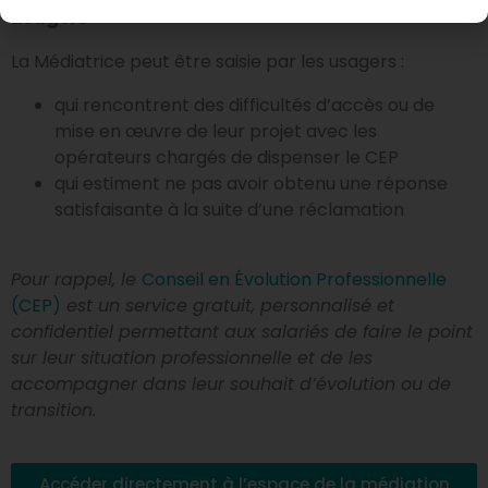
usagers
La Médiatrice peut être saisie par les usagers :
qui rencontrent des difficultés d’accès ou de
mise en œuvre de leur projet avec les
opérateurs chargés de dispenser le CEP
qui estiment ne pas avoir obtenu une réponse
satisfaisante à la suite d’une réclamation
Pour rappel, le
Conseil en Évolution Professionnelle
(CEP)
est un service gratuit, personnalisé et
confidentiel permettant aux salariés de faire le point
sur leur situation professionnelle et de les
accompagner dans leur souhait d’évolution ou de
transition.
Accéder directement à l’espace de la médiation