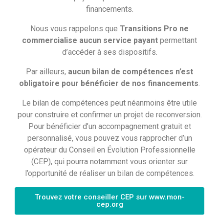
financements.
La Médiatrice peut être saisie :
Nous vous rappelons que
Transitions Pro ne
lorsque les usagers tentent de déposer leur
commercialise aucun service payant
permettant
dossier et que celui-ci est rejeté
d’accéder à ses dispositifs.
après deux refus sont prononcés, l’un par la
Par ailleurs,
aucun bilan de compétences n’est
Commission d’Instruction et le second par la
obligatoire pour bénéficier de nos financements
.
Commission de Recours
après accord de financement et lorsque les
Le bilan de compétences peut néanmoins être utile
usagers rencontrent des difficultés en cours de
pour construire et confirmer un projet de reconversion.
formation
Pour bénéficier d’un accompagnement gratuit et
personnalisé, vous pouvez vous rapprocher d’un
La Médiatrice intervient dans un cadre très précis,
opérateur du Conseil en Évolution Professionnelle
dans lequel la Commission d’Instruction est toujours
(CEP), qui pourra notamment vous orienter sur
souveraine pour accepter ou non le projet et son
l’opportunité de réaliser un bilan de compétences.
financement.
Trouvez votre conseiller CEP sur www.mon-
Les opérateurs chargés de la mise en œuvre du
cep.org
Conseil en Évolution Professionnelle et leurs