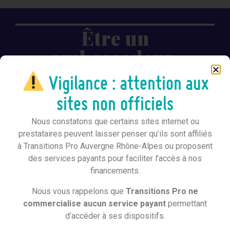
Être un
ambassadeur,
en quoi ça consiste ?
Vigilance : attention aux
sites non officiels
Nous constatons que certains sites internet ou
Nos ambassadeurs sont avant tout là pour
prestataires peuvent laisser penser qu’ils sont affiliés
partager leur parcours sur leur changement de
à Transitions Pro Auvergne Rhône-Alpes ou proposent
métier.
des services payants pour faciliter l’accès à nos
Mais il n’y a pas qu’une seule façon d’être un
financements.
ambassadeur ! Selon vos envies et vos
Nous vous rappelons que
Transitions Pro ne
disponibilités, vous pouvez…
commercialise aucun service payant
permettant
d’accéder à ses dispositifs.