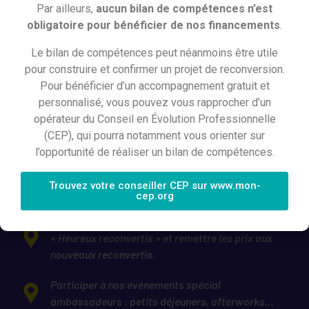
Par ailleurs,
aucun bilan de compétences n’est
obligatoire pour bénéficier de nos financements
.
Le bilan de compétences peut néanmoins être utile
pour construire et confirmer un projet de reconversion.
Pour bénéficier d’un accompagnement gratuit et
personnalisé, vous pouvez vous rapprocher d’un
opérateur du Conseil en Évolution Professionnelle
(CEP), qui pourra notamment vous orienter sur
l’opportunité de réaliser un bilan de compétences.
Témoigner à l’écrit, dans une vidéo ou dans un
podcast pour informer et rassurer les futurs
Trouvez votre conseiller CEP sur www.mon-
reconvertis.
cep.org
Être un membre du jury lors de nos événements
« Heureux reconvertis » et remettre les prix aux
nouveaux reconvertis.
Participer à nos événements spécial
ambassadeurs : petits déjeuners, afterworks…