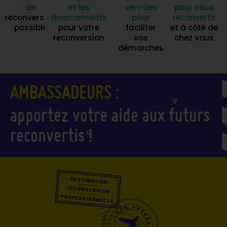
de
et les
services
pour vous
reconversion
financements
pour
reconvertir
possible
pour votre
faciliter
et à côté de
reconversion
vos
chez vous
démarches
AMBASSADEURS :
apportez votre aide aux futurs
reconvertis !