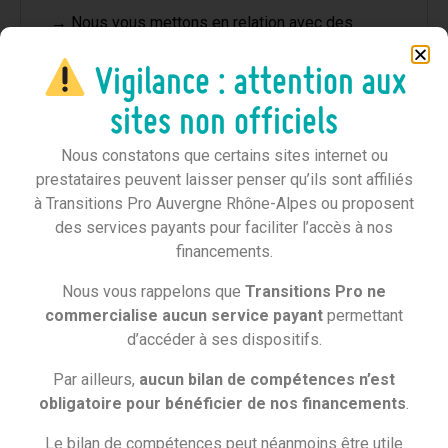
→
Nous vous mettons en relation avec des
entreprises qui cherchent à recruter près de chez
vous
: nos bénéficiaires accèdent gratuitement à
Vigilance : attention aux
la plateforme LISE (LIen entre les Salariés et
sites non officiels
l’Entreprise).
Nous constatons que certains sites internet ou
prestataires peuvent laisser penser qu’ils sont affiliés
à Transitions Pro Auvergne Rhône-Alpes ou proposent
des services payants pour faciliter l’accès à nos
financements.
Nous vous rappelons que
Transitions Pro ne
ILS ONT RETROUVÉ LEUR
commercialise aucun service payant
permettant
d’accéder à ses dispositifs.
SOURIRE !
Par ailleurs,
aucun bilan de compétences n’est
obligatoire pour bénéficier de nos financements
.
Le bilan de compétences peut néanmoins être utile