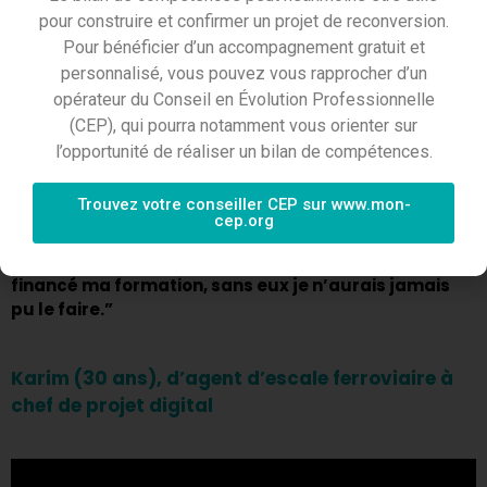
Karim, Thérèse, Bella et Damien ont
pour construire et confirmer un projet de reconversion.
chacun des parcours professionnels très
Pour bénéficier d’un accompagnement gratuit et
différents.
personnalisé, vous pouvez vous rapprocher d’un
opérateur du Conseil en Évolution Professionnelle
Leur point commun ? Ils se sont
(CEP), qui pourra notamment vous orienter sur
reconvertis (avec succès) grâce à
l’opportunité de réaliser un bilan de compétences.
Transitions Pro.
Trouvez votre conseiller CEP sur www.mon-
cep.org
“Après un accident, j’ai dû changer de métier pour
poursuivre ma vie professionnelle. Transitions Pro a
financé ma formation, sans eux je n’aurais jamais
pu le faire.”
Karim (30 ans), d’agent d’escale ferroviaire à
chef de projet digital