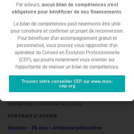
du bien-manger : bon et sain. C’est l’avenir !
Par ailleurs,
aucun bilan de compétences n’est
obligatoire pour bénéficier de nos financements
.
Le bilan de compétences peut néanmoins être utile
En savoir plus
pour construire et confirmer un projet de reconversion.
Pour bénéficier d’un accompagnement gratuit et
C’est-à-dire…
personnalisé, vous pouvez vous rapprocher d’un
opérateur du Conseil en Évolution Professionnelle
Si la crise sanitaire a modifié les méthodes
(CEP), qui pourra notamment vous orienter sur
d’achat, elle a également conforté la tendance
l’opportunité de réaliser un bilan de compétences.
de la recherche de convivialité, de circuit court, de
« sens » donné à la consommation. Durant les
Trouvez votre conseiller CEP sur www.mon-
confinements, les Français ont (re)découvert les
cep.org
petits commerces et leurs quartiers…
Ce marché de l’emploi est aujourd’hui en
recherche constante de profils.
PORTRAIT D’AVENIR
Marcia – 35 ans – Artisan
e pâtissi
ère.