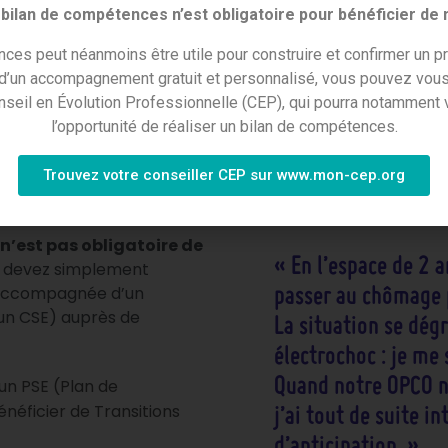
bilan de compétences n’est obligatoire pour bénéficier de
VES AU SEIN DE VOTRE ENT
ces peut néanmoins être utile pour construire et confirmer un pr
 d’un accompagnement gratuit et personnalisé, vous pouvez vous
nseil en Évolution Professionnelle (CEP), qui pourra notamment v
l’opportunité de réaliser un bilan de compétences.
L’expérience
us devez négocier un
s et des Parcours
Trouvez votre conseiller CEP sur www.mon-cep.org
ilisés au sein de votre
 n’est pas obligatoire de
« En l’espace de 2 a
s devez simplement
 (accompagnée d’un
passer au chômage p
 un CSE) auprès de
La situation se dégr
électrochoc : je me 
Quand notre OPCO no
un PSE (Plan de
néficier de Transitions
j’ai tout de suite i
d’anticipation. »