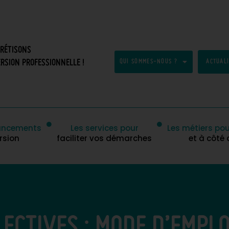
CRÉTISONS
RSION PROFESSIONNELLE !
QUI SOMMES-NOUS ?
ACTUAL
inancements
Les services pour
Les métiers pou
rsion
faciliter vos démarches
et à côté
ECTIVES : MODE D’EMPLO