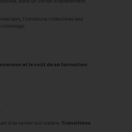
étitivité, dans un climat d’apaisement
ersion, Transitions collectives leur
le chômage.
onversion et le coût de sa formation
.
 à lui verser son salaire.
Transitions