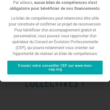
Par ailleurs,
aucun bilan de compétences n’est
À condition de justifier de 1600 heures travaillées
obligatoire pour bénéficier de nos financements
.
dans la branche, dont 600 heures dans l'entreprise
de travail temporaire ou le groupe d'entreprise de
Le bilan de compétences peut néanmoins être utile
travail temporaire.
pour construire et confirmer un projet de reconversion.
Pour bénéficier d’un accompagnement gratuit et
personnalisé, vous pouvez vous rapprocher d’un
COMMENT FAIRE SA
opérateur du Conseil en Évolution Professionnelle
(CEP), qui pourra notamment vous orienter sur
l’opportunité de réaliser un bilan de compétences.
DEMANDE DE
Trouvez votre conseiller CEP sur www.mon-
TRANSITIONS
cep.org
COLLECTIVES ?