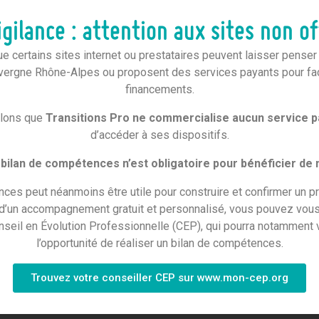
gilance : attention aux sites non of
s Pro
 certains sites internet ou prestataires peuvent laisser penser qu
vergne Rhône-Alpes ou proposent des services payants pour faci
possibilité de financer votre VAE à hauteur de 2 000 € T
financements.
 ce financement, quel que soit son contrat (CDI, CDD, inter
elons que
Transitions Pro ne commercialise aucun service p
la demande de financement doit intervenir dans les 12 mois
d’accéder à ses dispositifs.
bilan de compétences n’est obligatoire pour bénéficier de
NS DE PRISE EN CHARGE
ces peut néanmoins être utile pour construire et confirmer un pr
 d’un accompagnement gratuit et personnalisé, vous pouvez vous
nseil en Évolution Professionnelle (CEP), qui pourra notamment v
l’opportunité de réaliser un bilan de compétences.
Trouvez votre conseiller CEP sur www.mon-cep.org
inancement, vous aurez besoin des pièces justificatives s