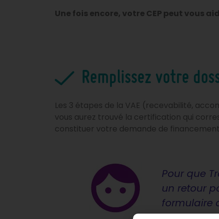
Une fois encore, votre CEP peut vous ai
Remplissez votre dos
Les 3 étapes de la VAE (recevabilité, acc
vous aurez trouvé la certification qui co
constituer votre demande de financement
Pour que Tr
un retour p
formulaire d