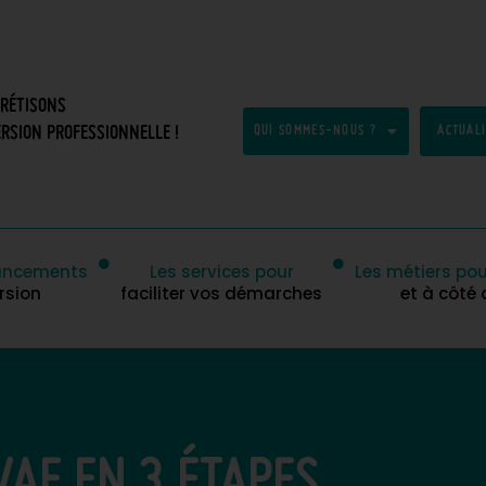
CRÉTISONS
RSION PROFESSIONNELLE !
QUI SOMMES-NOUS ?
ACTUAL
inancements
Les services pour
Les métiers pou
rsion
faciliter vos démarches
et à côté
VAE EN 3 ÉTAPES