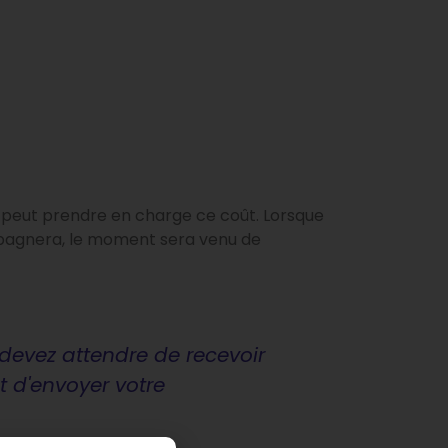
o peut prendre en charge ce coût. Lorsque
ompagnera, le moment sera venu de
 devez attendre de recevoir
 d'envoyer votre