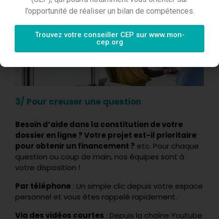
l’opportunité de réaliser un bilan de compétences.
Trouvez votre conseiller CEP sur www.mon-
cep.org
3/ Pour creuser une question
Besoin d’aide dans la constitution de votre
dossier en ligne ? Votre projet est-il prioritaire
pour obtenir un financement ?
etc. Pour chaque
question ou coup de main, nos équipes sont à
votre disposition !
Par téléphone
: Un simple clic depuis votre espace
personnel et vous êtes rappelé rapidement.
Via des vidéos courtes
: Depuis la chaîne Youtube