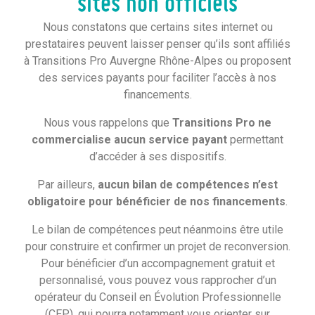
sites non officiels
pour en savoir plus et démarrer votre parcours de
reconversion.
Nous constatons que certains sites internet ou
prestataires peuvent laisser penser qu’ils sont affiliés
à Transitions Pro Auvergne Rhône-Alpes ou proposent
des services payants pour faciliter l’accès à nos
financements.
Nous vous rappelons que
Transitions Pro ne
commercialise aucun service payant
permettant
d’accéder à ses dispositifs.
Par ailleurs,
aucun bilan de compétences n’est
obligatoire pour bénéficier de nos financements
.
Le bilan de compétences peut néanmoins être utile
pour construire et confirmer un projet de reconversion.
Pour bénéficier d’un accompagnement gratuit et
personnalisé, vous pouvez vous rapprocher d’un
opérateur du Conseil en Évolution Professionnelle
(CEP), qui pourra notamment vous orienter sur