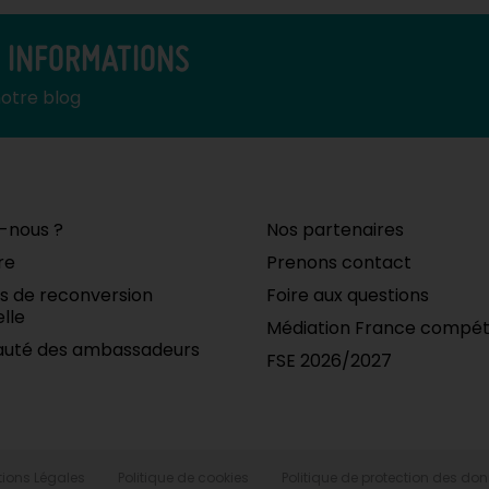
S INFORMATIONS
notre blog
-nous ?
Nos partenaires
re
Prenons contact
ifs de reconversion
Foire aux questions
lle
Médiation France compé
uté des ambassadeurs
FSE 2026/2027
ions Légales
Politique de cookies
Politique de protection des do