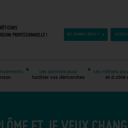
CRÉTISONS
RSION PROFESSIONNELLE !
QUI SOMMES-NOUS ?
ACTUAL
inancements
Les services pour
Les métiers pou
rsion
faciliter vos démarches
et à côté
IPLÔME ET JE VEUX CHANG