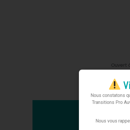
Ouvert à
Pro
cert
Vi
Nous constatons que
Transitions Pro Au
Nous vous rapp