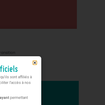
ransition
ion
out en
ficiels
’ils sont affiliés à
liter l’accès à nos
ayant
permettant