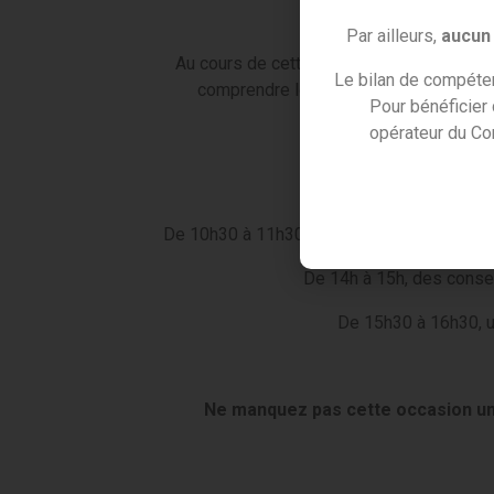
Par ailleurs,
aucun 
Au cours de cette journée, vous découvrir
Le bilan de compéten
comprendre les impacts de la réforme d
Pour bénéficier
opérateur du Co
De 9h à 10h, des ent
De 10h30 à 11h30, un
décryptage clair d
De 14h à 15h, des conse
De 15h30 à 16h30, u
Ne manquez pas cette occasion uni