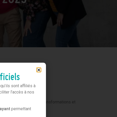
GNE
ficiels
’ils sont affiliés à
liter l’accès à nos
uipes, anticipation des transformations et
ayant
permettant