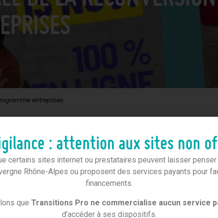
EPRISES
programme entreprises
 ÉVÉNEMENT 100 % EN LI
gilance : attention aux sites non of
 certains sites internet ou prestataires peuvent laisser penser qu
vergne Rhône-Alpes ou proposent des services payants pour faci
financements.
jeu stratégique pour toutes les entreprises : fidélisation des éq
sécurisation des parcours professionnels.
elons que
Transitions Pro ne commercialise aucun service p
d’accéder à ses dispositifs.