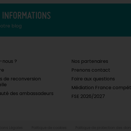
S INFORMATIONS
notre blog
-nous ?
Nos partenaires
re
Prenons contact
ifs de reconversion
Foire aux questions
lle
Médiation France compé
uté des ambassadeurs
FSE 2026/2027
ions Légales
Politique de cookies
Politique de protection des do