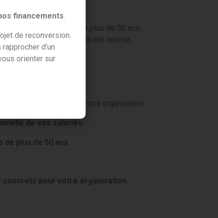
 nos financements
.
 valoriser les salariés de plus de 50 ans,
ojet de reconversion.
 d’entreprises sur la mobilité interne.
 rapprocher d’un
ous orienter sur
 la mobilité interne
.
ticiper les impacts pour votre organisation.
nnelle de vos salariés.
s de plus de 50 ans
.
 concrets pour votre organisation.