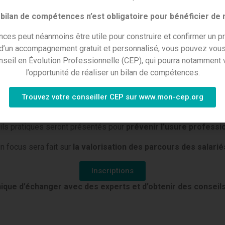
Pourquoi participer ?
bilan de compétences n’est obligatoire pour bénéficier de
ez des solutions concrètes pour prévenir l’usure professionnelle,
ces peut néanmoins être utile pour construire et confirmer un pr
e la formation professionnelle et vous inspirer des témoignages
 d’un accompagnement gratuit et personnalisé, vous pouvez vous
nseil en Évolution Professionnelle (CEP), qui pourra notamment v
Programme :
l’opportunité de réaliser un bilan de compétences.
reprises régionales partageront leurs
retours d’expérience sur
Trouvez votre conseiller CEP sur www.mon-cep.org
e la réforme de la formation professionnelle
vous aidera à an
ils pratiques seront présentés pour
prévenir l’usure professio
n focus sera fait sur
la valorisation des parcours des salarié
Inscriptions
que d’échanger avec des experts et d’obtenir des conseils