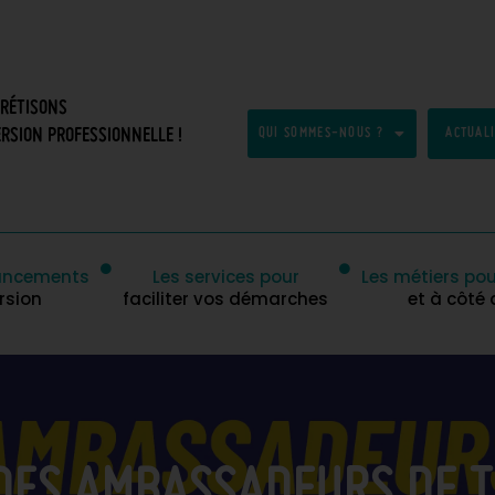
CRÉTISONS
RSION PROFESSIONNELLE !
QUI SOMMES-NOUS ?
ACTUAL
inancements
Les services pour
Les métiers pou
rsion
faciliter vos démarches
et à côté
ES AMBASSADEURS DE T