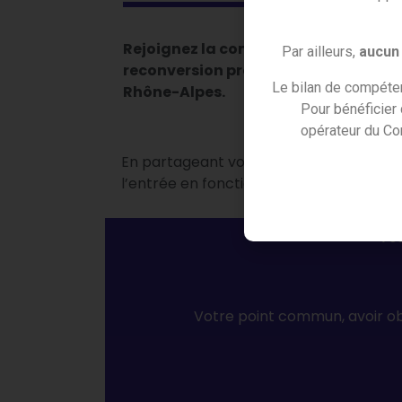
Rejoignez la communauté des amba
Par ailleurs,
aucun 
reconversion professionnelle de Tra
Le bilan de compéten
Rhône-Alpes.
Pour bénéficier
opérateur du Co
En partageant votre parcours de reconve
l’entrée en fonction dans votre nouveau
Vos
Votre point commun, avoir ob