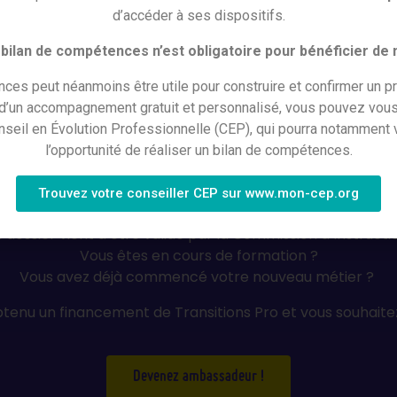
d’accéder à ses dispositifs.
ssadeurs de la
bilan de compétences n’est obligatoire pour bénéficier de
nsitions Pro Auvergne
ces peut néanmoins être utile pour construire et confirmer un pr
 d’un accompagnement gratuit et personnalisé, vous pouvez vous
nseil en Évolution Professionnelle (CEP), qui pourra notamment v
l’opportunité de réaliser un bilan de compétences.
rsion professionnelle, de la validation de votre dossier 
 métier, venez en aide aux personnes qui souhaitent se l
Trouvez votre conseiller CEP sur www.mon-cep.org
 dossier vient d’être validé par la Commission d’Instructi
Vous êtes en cours de formation ?
Vous avez déjà commencé votre nouveau métier ?
tenu un financement de Transitions Pro et vous souhaite
Devenez ambassadeur !