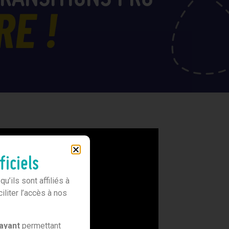
ficiels
’ils sont affiliés à
liter l’accès à nos
ayant
permettant