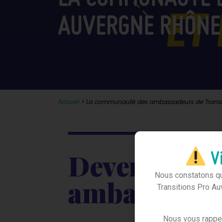
AUVERGNE RHÔNE
Accueil
>
La communauté des ambassadeurs de Transi
Devenez
Vi
Nous constatons que
ambassadeu
Transitions Pro Au
Nous vous rapp