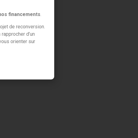
 nos financements
.
ojet de reconversion.
 rapprocher d’un
ous orienter sur