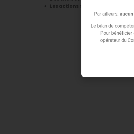
Les actions
mises en place
et les
p
Par ailleurs,
aucun 
Le bilan de compéten
Pour bénéficier
opérateur du Co