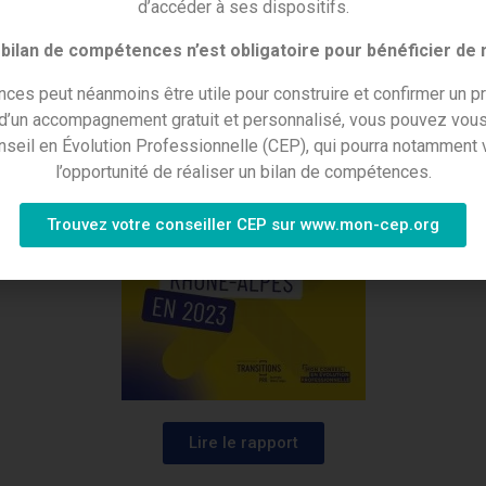
d’accéder à ses dispositifs.
réconisations
pour l’année suivante
bilan de compétences n’est obligatoire pour bénéficier de
ces peut néanmoins être utile pour construire et confirmer un pr
 d’un accompagnement gratuit et personnalisé, vous pouvez vous
nseil en Évolution Professionnelle (CEP), qui pourra notamment v
l’opportunité de réaliser un bilan de compétences.
Trouvez votre conseiller CEP sur www.mon-cep.org
Lire le rapport