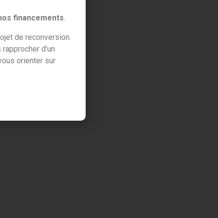
 nos financements
.
ojet de reconversion.
 rapprocher d’un
ous orienter sur