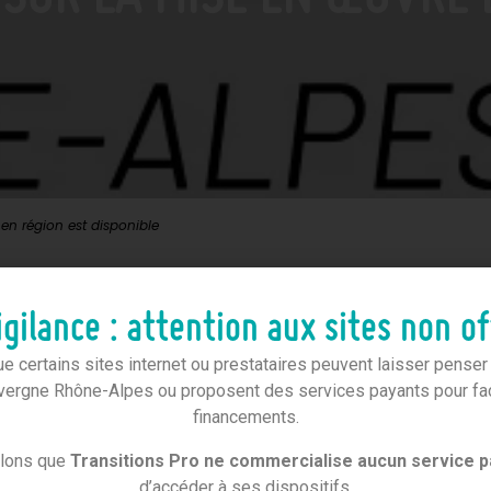
en région est disponible
ion de suivi de la mise en œuvre opérationnelle du Conseil en Evo
gilance : attention aux sites non of
es depuis la loi du 5 septembre 2018.
 certains sites internet ou prestataires peuvent laisser penser qu
vergne Rhône-Alpes ou proposent des services payants pour faci
fessionnelle
financements.
n
:
Avenir Actifs
(Mon conseil en évolution professionnelle Auver
elons que
Transitions Pro ne commercialise aucun service p
(AMILAURA) et
France Travail
.
d’accéder à ses dispositifs.
ayant mobilisé ce service, motifs de sollicitation etc…)