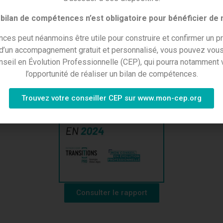
onisations
pour l’année suivante
bilan de compétences n’est obligatoire pour bénéficier de
ces peut néanmoins être utile pour construire et confirmer un pr
 d’un accompagnement gratuit et personnalisé, vous pouvez vous
nseil en Évolution Professionnelle (CEP), qui pourra notamment v
l’opportunité de réaliser un bilan de compétences.
Trouvez votre conseiller CEP sur www.mon-cep.org
Consulter le rapport