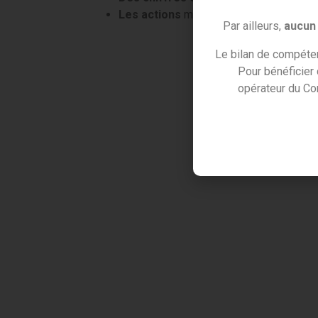
Les actions
mises en place et les
préc
Par ailleurs,
aucun 
Le bilan de compéten
Pour bénéficier
opérateur du Co