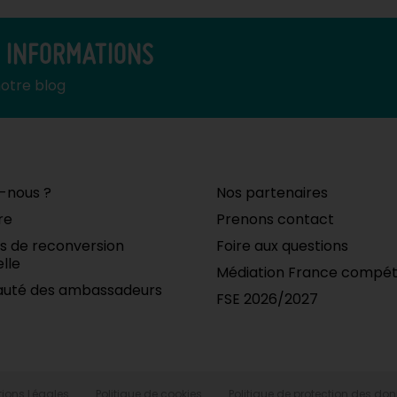
S INFORMATIONS
notre blog
-nous ?
Nos partenaires
re
Prenons contact
ifs de reconversion
Foire aux questions
lle
Médiation France compé
uté des ambassadeurs
FSE 2026/2027
ions Légales
Politique de cookies
Politique de protection des do