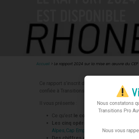
EST DISPONIBLE
Accueil
>
Le rapport 2024 sur la mise en œuvre du CEP 
Ce rapport s’inscrit dans le cadre de la miss
Vi
confiée à Transitions Pro Auvergne Rhône-Alp
Nous constatons que
Il vous présente :
Transitions Pro Au
Ce qu’est
le conseil en évolution pro
Les cinq opérateurs du CEP en régio
Nous vous rapp
Alpes
,
Cap Emploi
,
les Missions locales
Des chiffres clés
(typologie du public 