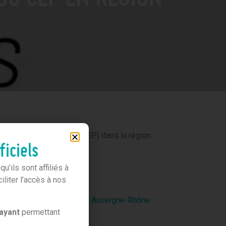
lution Professionnelle (CEP) dans la région
ficiels
’ils sont affiliés à
liter l’accès à nos
gne-Rhône-Alpes), l’
Apec
Auvergne-Rhône-
ayant
permettant