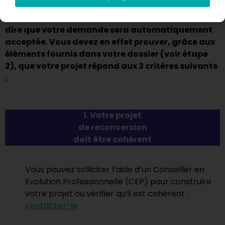
Même
si vous avez le droit au PTP, cela ne veut pas
dire que votre demande sera automatiquement
acceptée.
Vous devez en effet prouver, grâce aux
éléments fournis dans votre dossier (voir étape
2), que votre projet répond aux 3 critères suivants
:
1. Votre projet
de reconversion
doit être cohérent
Vous pouvez solliciter l’aide d’un Conseiller en
Evolution Professionnelle (CEP) pour construire
votre projet ou vérifier qu’il est cohérent :
contactez-le