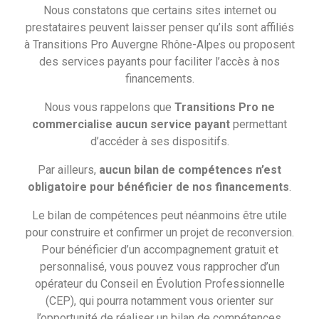
Nous constatons que certains sites internet ou
prestataires peuvent laisser penser qu’ils sont affiliés
à Transitions Pro Auvergne Rhône-Alpes ou proposent
des services payants pour faciliter l’accès à nos
Accueil
>
Témoignages
>
Heureux Reconvertis – Témoignage d’Anaïs
financements.
Anaïs
D’aide soignante à chauffeur de car dans le milieu du
Nous vous rappelons que
Transitions Pro ne
handicap
commercialise aucun service payant
permettant
d’accéder à ses dispositifs.
https://youtu.be/EGONjfcNSkg?si=ArnHmkC_XBLLd_d9
Par ailleurs,
aucun bilan de compétences n’est
obligatoire pour bénéficier de nos financements
.
Le bilan de compétences peut néanmoins être utile
pour construire et confirmer un projet de reconversion.
RECEVEZ NOS DERNIÈRES
Pour bénéficier d’un accompagnement gratuit et
INFORMATIONS
personnalisé, vous pouvez vous rapprocher d’un
opérateur du Conseil en Évolution Professionnelle
Découvrez les derniers articles de notre
blog
(CEP), qui pourra notamment vous orienter sur
l’opportunité de réaliser un bilan de compétences.