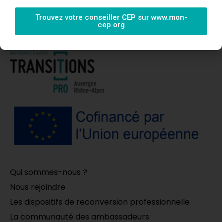
ABONNEZ-VOUS
Trouvez votre conseiller CEP sur www.mon-
cep.org
Qui sommes-nous ?
Nous rejoindre
Les dispositifs de reconversion professionnelle
La communauté des ambassadeurs