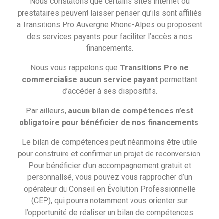
Nous constatons que certains sites internet ou
prestataires peuvent laisser penser qu’ils sont affiliés
à Transitions Pro Auvergne Rhône-Alpes ou proposent
des services payants pour faciliter l’accès à nos
Accueil
>
Témoignages
>
Heureux Reconvertis – Témoignage de Kevin
financements.
Kévin
Nous vous rappelons que
Transitions Pro ne
D’agent de production cariste à ramoneur fumiste
commercialise aucun service payant
permettant
d’accéder à ses dispositifs.
https://youtu.be/z9P22q1LE4c?si=rF_4Kn_WtJxO607H
Par ailleurs,
aucun bilan de compétences n’est
obligatoire pour bénéficier de nos financements
.
Le bilan de compétences peut néanmoins être utile
RECEVEZ NOS DERNIÈRES
pour construire et confirmer un projet de reconversion.
Pour bénéficier d’un accompagnement gratuit et
INFORMATIONS
personnalisé, vous pouvez vous rapprocher d’un
Découvrez les derniers articles de notre
opérateur du Conseil en Évolution Professionnelle
blog
(CEP), qui pourra notamment vous orienter sur
l’opportunité de réaliser un bilan de compétences.