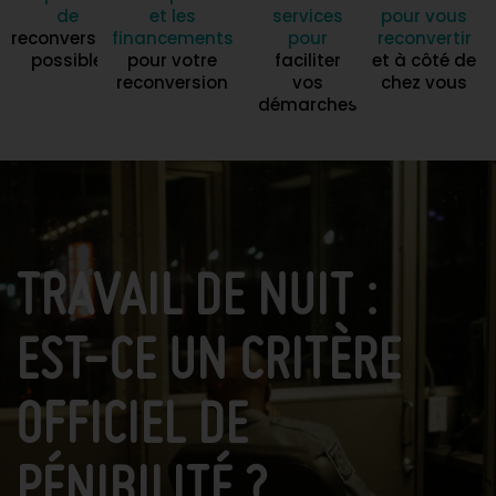
de
et les
services
pour vous
reconversion
financements
pour
reconvertir
possible
pour votre
faciliter
et à côté de
reconversion
vos
chez vous
démarches
TRAVAIL DE NUIT :
EST-CE UN CRITÈRE
OFFICIEL DE
PÉNIBILITÉ ?