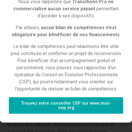
Nous vous rappelons que
Transitions Pro ne
(CDI, CDD, intérim ou apprentissage), du moment qu’ils
commercialise aucun service payant
permettant
prévoient une durée de travail d’au moins 1 mois.
d’accéder à ses dispositifs.
Par ailleurs,
aucun bilan de compétences n’est
obligatoire pour bénéficier de nos financements
.
QUELS SONT LES
Le bilan de compétences peut néanmoins être utile
pour construire et confirmer un projet de reconversion.
IMPACTS DU TRAVAIL
Pour bénéficier d’un accompagnement gratuit et
personnalisé, vous pouvez vous rapprocher d’un
DE NUIT SUR LA SANTÉ
opérateur du Conseil en Évolution Professionnelle
(CEP), qui pourra notamment vous orienter sur
?
l’opportunité de réaliser un bilan de compétences.
Trouvez votre conseiller CEP sur www.mon-
cep.org
La pénibilité du travail de nuit a de nombreux effets sur
la santé des salariés. On constate aujourd’hui que le
sommeil est le premier impacté par les horaires