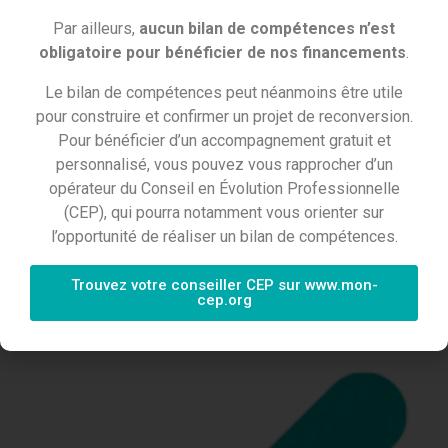
Par ailleurs,
aucun bilan de compétences n’est
obligatoire pour bénéficier de nos financements
.
LES FORMATIONS À DISTANCE
Le bilan de compétences peut néanmoins être utile
pour construire et confirmer un projet de reconversion.
(FOAD)
Pour bénéficier d’un accompagnement gratuit et
personnalisé, vous pouvez vous rapprocher d’un
opérateur du Conseil en Évolution Professionnelle
Formation à distance synchrone
(CEP), qui pourra notamment vous orienter sur
l’opportunité de réaliser un bilan de compétences.
Formation à distance asynchrone
Trouvez votre conseiller CEP sur www.mon-
cep.org