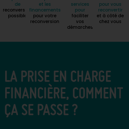
de
et les
services
pour vous
reconversion
financements
pour
reconvertir
possible
pour votre
faciliter
et à côté de
reconversion
vos
chez vous
démarches
LA PRISE EN CHARGE
FINANCIÈRE, COMMENT
ÇA SE PASSE ?