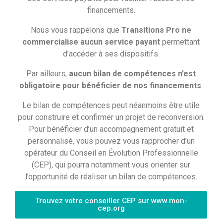
financements.
Nous vous rappelons que
Transitions Pro ne
commercialise aucun service payant
permettant
d’accéder à ses dispositifs.
Par ailleurs,
aucun bilan de compétences n’est
obligatoire pour bénéficier de nos financements
.
Ce nouveau numéro aborde :
Le bilan de compétences peut néanmoins être utile
Les temps forts qui ont marqué l’année 2025,
pour construire et confirmer un projet de reconversion.
La mise en œuvre de nos missions et le
Pour bénéficier d’un accompagnement gratuit et
déploiement de nos dispositifs,
personnalisé, vous pouvez vous rapprocher d’un
Le développement de nos partenariats tout
opérateur du Conseil en Évolution Professionnelle
au long de l’année,
(CEP), qui pourra notamment vous orienter sur
Le bilan après 5 ans d’activité et les résultats
l’opportunité de réaliser un bilan de compétences.
remarquables qui en ressortent,
Les perspectives 2026.
Trouvez votre conseiller CEP sur www.mon-
cep.org
Consultez notre rapport d’activité 2025 :