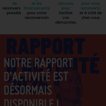
de
et les
services
pour vous
reconversion
financements
pour
reconvertir
possible
pour votre
faciliter
et à côté de
reconversion
vos
chez vous
démarches
NOTRE RAPPORT
D’ACTIVITÉ EST
DÉSORMAIS
DISPONIBLE !