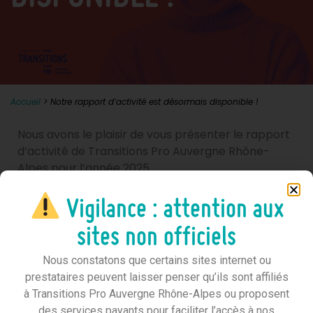
Accueil
>
Notre rapport d’activité est désormais disponible !
Nous avons le plaisir de vous présenter le rapport
d’activité de Transitions Pro Auvergne Rhône-
Alpes pour l’année 2025.
Vigilance : attention aux
sites non officiels
Nous constatons que certains sites internet ou
prestataires peuvent laisser penser qu’ils sont affiliés
à Transitions Pro Auvergne Rhône-Alpes ou proposent
des services payants pour faciliter l’accès à nos