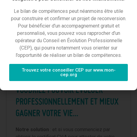
Le bilan de compétences peut néanmoins être utile
pour construire et confirmer un projet de reconversion.
EN SAVOIR PLUS
Pour bénéficier d’un accompagnement gratuit et
personnalisé, vous pouvez vous rapprocher d’un
opérateur du Conseil en Évolution Professionnelle
(CEP), qui pourra notamment vous orienter sur
l’opportunité de réaliser un bilan de compétences.
VOUS N’AVEZ PAS DE
Trouvez votre conseiller CEP sur www.mon-
cep.org
QUALIFICATION MAIS VOUS
VOUDRIEZ POUVOIR ÉVOLUER
PROFESSIONNELLEMENT ET MIEUX
GAGNER VOTRE VIE...
Notre solution
: et si vous commenciez par
obtenir le certificat CléA pour attester de votre