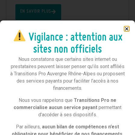
EN SAVOIR PLUS
Vigilance : attention aux
sites non officiels
VOUS VOULEZ QUITTER VOTRE
Nous constatons que certains sites internet ou
EMPLOI DE MANIÈRE SÉCURISÉE
prestataires peuvent laisser penser qu’ils sont affiliés
à Transitions Pro Auvergne Rhône-Alpes ou proposent
POUR MONTER VOTRE ENTREPRISE
des services payants pour faciliter l’accès à nos
financements.
!
Nous vous rappelons que
Transitions Pro ne
Notre solution
: le dispositif démissionnaire
commercialise aucun service payant
permettant
vous permet de toucher les allocations chômage
d’accéder à ses dispositifs.
après une démission, le temps de vous former
Par ailleurs,
aucun bilan de compétences n’est
et/ou de préparer votre projet de création ou de
obligatoire pour bénéficier de nos financements
.
reprise d’entreprise.