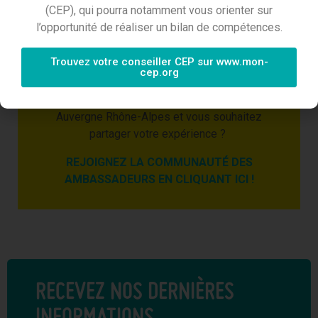
(CEP), qui pourra notamment vous orienter sur
l’opportunité de réaliser un bilan de compétences.
Trouvez votre conseiller CEP sur www.mon-
cep.org
Comme Aurélien, votre dossier a été validé par la
Commission d’Instruction de Transitions Pro
Auvergne Rhône-Alpes et vous souhaitez
partager votre expérience ?
REJOIGNEZ LA COMMUNAUTÉ DES
AMBASSADEURS EN CLIQUANT ICI !
RECEVEZ NOS DERNIÈRES