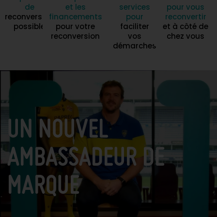
de
et les
services
pour vous
reconversion
financements
pour
reconvertir
possible
pour votre
faciliter
et à côté de
reconversion
vos
chez vous
démarches
UN NOUVEL
AMBASSADEUR DE
MARQUE