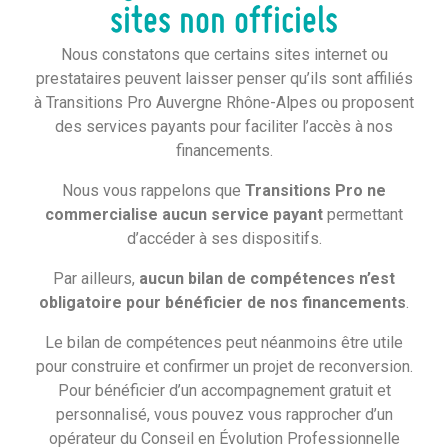
sites non officiels
déposer un dossier de
Projet de Transition
Professionnel (PTP)
.
Nous constatons que certains sites internet ou
prestataires peuvent laisser penser qu’ils sont affiliés
En septembre 2023, la Commission d’Instruction a
à Transitions Pro Auvergne Rhône-Alpes ou proposent
accepté son dossier, ce qui lui a permis de débuter sa
des services payants pour faciliter l’accès à nos
formation pour devenir manager général en club sportif
financements.
professionnel.
Nous vous rappelons que
Transitions Pro ne
Désormais ambassadeur Transitions Pro Auvergne
commercialise aucun service payant
permettant
Rhône-Alpes, il nous partage son expérience de
d’accéder à ses dispositifs.
futur reconverti !
Par ailleurs,
aucun bilan de compétences n’est
obligatoire pour bénéficier de nos financements
.
Le bilan de compétences peut néanmoins être utile
pour construire et confirmer un projet de reconversion.
Pour bénéficier d’un accompagnement gratuit et
personnalisé, vous pouvez vous rapprocher d’un
opérateur du Conseil en Évolution Professionnelle